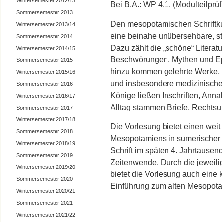
Wintersemester 2012/13
Bei B.A.: WP 4.1. (Modulteilpr
Sommersemester 2013
Den mesopotamischen Schriftkul
Wintersemester 2013/14
eine beinahe unübersehbare, st
Sommersemester 2014
Dazu zählt die „schöne“ Literat
Wintersemester 2014/15
Beschwörungen, Mythen und Ep
Sommersemester 2015
hinzu kommen gelehrte Werke, 
Wintersemester 2015/16
und insbesondere medizinische
Sommersemester 2016
Könige ließen Inschriften, Ann
Wintersemester 2016/17
Alltag stammen Briefe, Rechts
Sommersemester 2017
Wintersemester 2017/18
Die Vorlesung bietet einen weit 
Sommersemester 2018
Mesopotamiens in sumerischer
Wintersemester 2018/19
Schrift im späten 4. Jahrtausend
Sommersemester 2019
Zeitenwende. Durch die jeweili
Wintersemester 2019/20
bietet die Vorlesung auch eine 
Sommersemester 2020
Einführung zum alten Mesopota
Wintersemester 2020/21
Sommersemester 2021
Wintersemester 2021/22