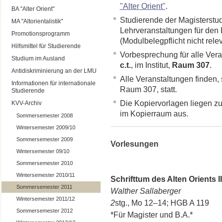
"Alter Orient"
.
BA "Alter Orient"
Studierende der Magisterstu
MA "Altorientalistik"
Lehrveranstaltungen für den
Promotionsprogramm
(Modulbelegpflicht nicht relev
Hilfsmittel für Studierende
Vorbesprechung für alle Ver
Studium im Ausland
c.t.
, im Institut,
Raum 307
.
Antidiskriminierung an der LMU
Alle Veranstaltungen finden, 
Informationen für internationale
Raum 307, statt.
Studierende
Die Kopiervorlagen liegen zu
KVV-Archiv
im Kopierraum aus.
Sommersemester 2008
Wintersemester 2009/10
Sommersemester 2009
Vorlesungen
Wintersemester 09/10
Sommersemester 2010
Wintersemester 2010/11
Schrifttum des Alten Orients I
Sommersemester 2011
Walther Sallaberger
Wintersemester 2011/12
2
stg., Mo 12–14; HGB A 119
Sommersemester 2012
*Für Magister und B.A.*