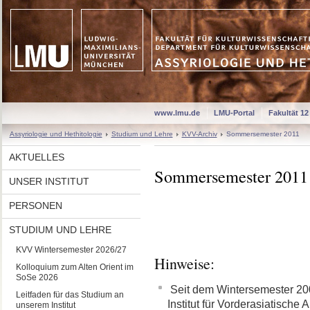
www.lmu.de
LMU-Portal
Fakultät 12
Assyriologie und Hethitologie
Studium und Lehre
KVV-Archiv
Sommersemester 2011
AKTUELLES
Sommersemester 2011
UNSER INSTITUT
PERSONEN
STUDIUM UND LEHRE
KVV Wintersemester 2026/27
Hinweise:
Kolloquium zum Alten Orient im
SoSe 2026
Seit dem Wintersemester 200
Leitfaden für das Studium an
Institut für Vorderasiatische
unserem Institut