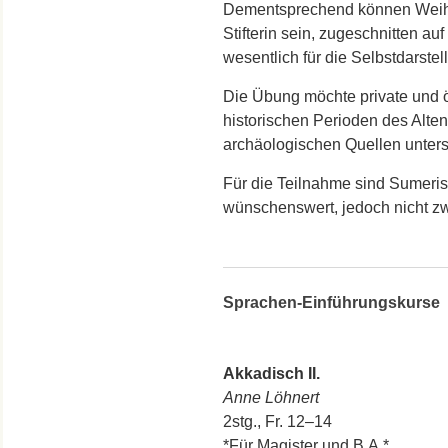
Dementsprechend können Weihga
Stifterin sein, zugeschnitten au
wesentlich für die Selbstdarstel
Die Übung möchte private und ö
historischen Perioden des Alte
archäologischen Quellen unter
Für die Teilnahme sind Sumeri
wünschenswert, jedoch nicht z
Sprachen-Einführungskurse
Akkadisch II.
Anne Löhnert
2stg., Fr. 12–14
*Für Magister und B.A.*