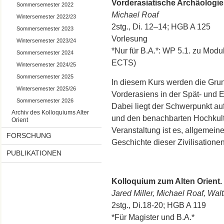
Vorderasiatische Archäologie I
Sommersemester 2022
Michael Roaf
Wintersemester 2022/23
2stg., Di. 12–14; HGB A 125
Sommersemester 2023
Vorlesung
Wintersemester 2023/24
*Nur für B.A.*: WP 5.1. zu Mod
Sommersemester 2024
ECTS)
Wintersemester 2024/25
Sommersemester 2025
In diesem Kurs werden die Grun
Wintersemester 2025/26
Vorderasiens in der Spät- und Ei
Sommersemester 2026
Dabei liegt der Schwerpunkt a
Archiv des Kolloquiums Alter
und den benachbarten Hochkultur
Orient
Veranstaltung ist es, allgemein
FORSCHUNG
Geschichte dieser Zivilisationen
PUBLIKATIONEN
Kolloquium zum Alten Orient.
Jared Miller, Michael Roaf, Wal
2stg., Di.18-20; HGB A 119
*Für Magister und B.A.*