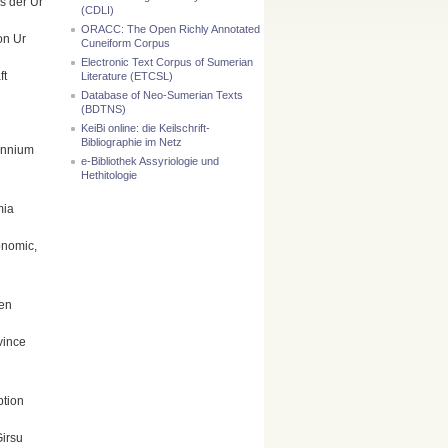
s der Ur
(CDLI)
ORACC: The Open Richly Annotated
on Ur
Cuneiform Corpus
Electronic Text Corpus of Sumerian
ft
Literature (ETCSL)
Database of Neo-Sumerian Texts
(BDTNS)
KeiBi online: die Keilschrift-
Bibliographie im Netz
lennium
e-Bibliothek Assyriologie und
Hethitologie
mia
onomic,
hen
vince
ption
Girsu