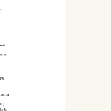
25)
eratur
ammas
15)
afel XI:
18)
 Leilan