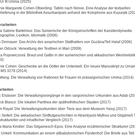
Ur III Umma (2025)
ie Margarete Cohen-Olberding: Tafeln nach Ninive. Eine Analyse der textuellen
lieferung in die Bibliothek Assurbanipals anhand der Kolophone aus Kuyunjik (20
rarbeiten
a Sabine Bartelmus: Das Sumerische der Königsinschriften der Kassitendynastie.
ographie, Lexikon, Idiomatik (2006)
 Dornauer: Das Archiv des assyrischen Statthalters von Guzāna/Tell Halaf (2006)
an Odzuck: Verwaltung der Textilien in Mari (2009)
a Popowiczová: Braut und Gattin in der sumerischen und akkadischen Weisheitslit
0)
ie Cohen: Geschenke an die Götter der Unterwelt. Ein neues Manuskript zu Urn
 MS 3278 (2014)
Wang: Die Verwaltung von Rationen für Frauen im präsargonischen Umma (2014)
rbeiten
 Elsässer: Die Verwaltungsvorgänge in den sargonischen Urkunden aus Adab (20
ick Blasco: Die lokalen Panthea der späthethitischen Staaten (2017)
 Rayat: Die Verwaltungsurkunden über Tiere aus dem Museum Yasuj (2017)
x Seifert: Die akkadischen Sintflutgeschichten in Atramḫasīs-Mythos und Gilgāmeš T
struktureller und inhaltlicher Vergleich (2017)
 Maria Kindler: Das Gilgamesch-Epos. Eine Analyse erzählerischer Strukturen (20
 Unkell: Kommunikation an einem altbabylonischen Fürstenhof: Die Briefe aus Tell