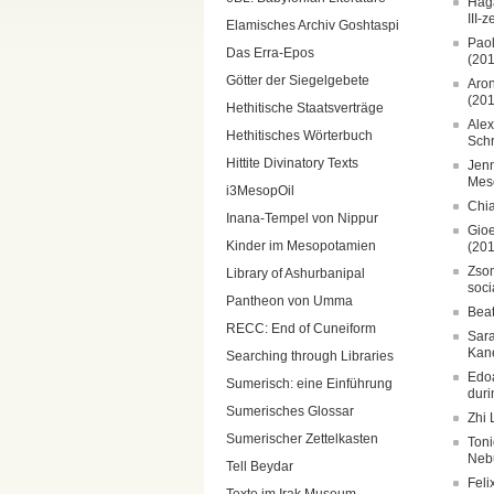
Haga
III-
Elamisches Archiv Goshtaspi
Paol
Das Erra-Epos
(201
Götter der Siegelgebete
Aron
(201
Hethitische Staatsverträge
Alex
Hethitisches Wörterbuch
Schr
Hittite Divinatory Texts
Jenn
Meso
i3MesopOil
Chia
Inana-Tempel von Nippur
Gioe
Kinder im Mesopotamien
(201
Zsom
Library of Ashurbanipal
soci
Pantheon von Umma
Beat
RECC: End of Cuneiform
Sara
Kan
Searching through Libraries
Edoa
Sumerisch: eine Einführung
duri
Sumerisches Glossar
Zhi 
Sumerischer Zettelkasten
Toni
Nebu
Tell Beydar
Feli