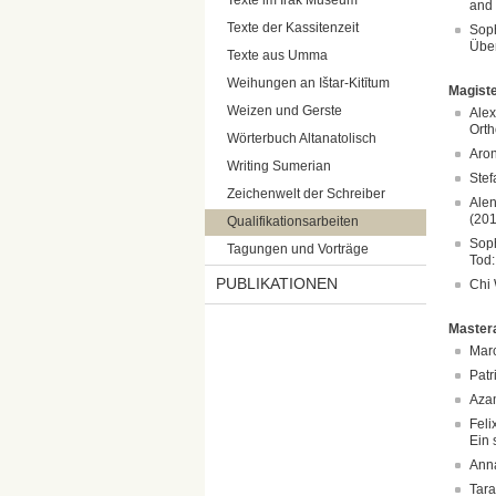
Texte im Irak Museum
and 
Texte der Kassitenzeit
Soph
Über
Texte aus Umma
Weihungen an Ištar-Kitītum
Magiste
Weizen und Gerste
Alex
Orth
Wörterbuch Altanatolisch
Aron
Writing Sumerian
Stef
Zeichenwelt der Schreiber
Alen
(201
Qualifikationsarbeiten
Soph
Tagungen und Vorträge
Tod:
PUBLIKATIONEN
Chi 
Mastera
Marc
Patr
Azam
Feli
Ein 
Anna
Tara