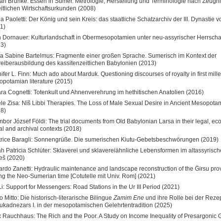
n Brunke: Essen in Sumer. Metrologie, Herstellung und Terminologie nach Zeugni
zeitlichen Wirtschaftsurkunden (2008)
a Paoletti: Der König und sein Kreis: das staatliche Schatzarchiv der III. Dynastie v
1)
 Dornauer: Kulturlandschaft in Obermesopotamien unter neu-assyrischer Herrscha
3)
a Sabine Bartelmus: Fragmente einer großen Sprache. Sumerisch im Kontext der
eiberausbildung des kassitenzeitlichen Babylonien (2013)
ifer L. Finn: Much ado about Marduk. Questioning discourses of royalty in first mil
potamian literature (2015)
ra Cognetti: Totenkult und Ahnenverehrung im hethitischen Anatolien (2016)
le Zisa: Nīš Libbi Therapies. The Loss of Male Sexual Desire in Ancient Mesopota
8)
bor József Földi: The trial documents from Old Babylonian Larsa in their legal, ec
al and archival contexts (2018)
rice Baragli: Sonnengrüße. Die sumerischen Kiutu-Gebetsbeschwörungen (2019)
h Patricia Schlüter: Sklaverei und sklavereiähnliche Lebensformen im altassyrisc
eš (2020)
rdo Zanetti: Hydraulic maintenance and landscape reconstruction of the Ĝirsu pro
ng the Neo-Sumerian time [Cotutelle mit Univ. Rom] (2021)
Li: Support for Messengers: Road Stations in the Ur III Period (2021)
o Mitto: Die historisch-literarische Bilingue
Zamim Ene
und ihre Rolle bei der Reze
kadnezars I. in der mesopotamischen Gelehrtentradition (2025)
x Rauchhaus: The Rich and the Poor. A Study on Income Inequality of Presargonic 