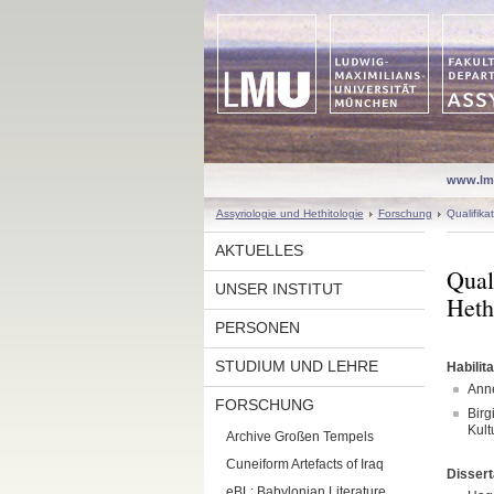
www.lm
Assyriologie und Hethitologie
Forschung
Qualifika
AKTUELLES
Qual
UNSER INSTITUT
Heth
PERSONEN
STUDIUM UND LEHRE
Habilit
Anne
FORSCHUNG
Birg
Kult
Archive Großen Tempels
Cuneiform Artefacts of Iraq
Dissert
eBL: Babylonian Literature