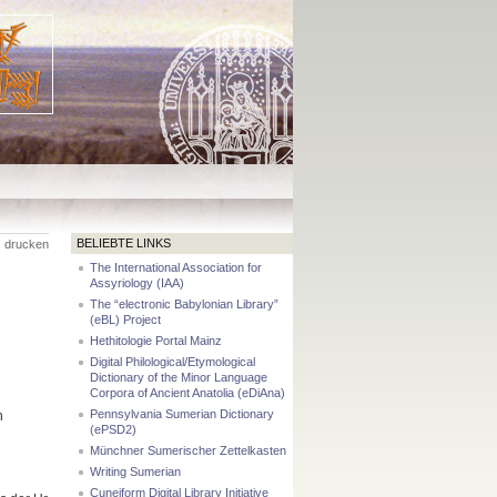
BELIEBTE LINKS
drucken
The International Association for
Assyriology (IAA)
The “electronic Babylonian Library”
(eBL) Project
Hethitologie Portal Mainz
Digital Philological/Etymological
Dictionary of the Minor Language
Corpora of Ancient Anatolia (eDiAna)
Pennsylvania Sumerian Dictionary
n
(ePSD2)
Münchner Sumerischer Zettelkasten
Writing Sumerian
Cuneiform Digital Library Initiative