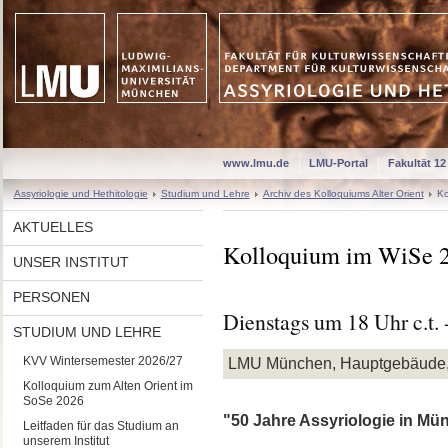
www.lmu.de
LMU-Portal
Fakultät 12
Assyriologie und Hethitologie
Studium und Lehre
Archiv des Kolloquiums Alter Orient
Ko
AKTUELLES
Kolloquium im WiSe 
UNSER INSTITUT
PERSONEN
Dienstags um 18 Uhr c.t. 
STUDIUM UND LEHRE
KVV Wintersemester 2026/27
LMU München, Hauptgebäude,
Kolloquium zum Alten Orient im
SoSe 2026
"50 Jahre Assyriologie in Mü
Leitfaden für das Studium an
unserem Institut