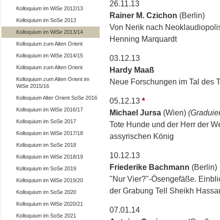
26.11.13
Kolloquium im WiSe 2012/13
Rainer M. Czichon
(Berlin)
Kolloquium im SoSe 2013
Von Nerik nach Neoklaudiopolis
Kolloquium im WiSe 2013/14
Henning Marquardt
Kolloquium zum Alten Orient
Kolloquium im WiSe 2014/15
03.12.13
Kolloquium zum Alten Orient
Hardy Maaß
Kolloquium zum Alten Orient im
Neue Forschungen im Tal des T
WiSe 2015/16
Kolloquium Alter Orient SoSe 2016
05.12.13
*
Kolloquium im WiSe 2016/17
Michael Jursa
(Wien)
(Graduier
Kolloquium im SoSe 2017
Tote Hunde und der Herr der We
Kolloquium im WiSe 2017/18
assyrischen König
Kolloquium im SoSe 2018
10.12.13
Kolloquium im WiSe 2018/19
Friederike Bachmann
(Berlin)
Kolloquium im SoSe 2019
"Nur Vier?"-Ösengefäße. Einblic
Kolloquium im WiSe 2019/20
der Grabung Tell Sheikh Hassa
Kolloquium im SoSe 2020
Kolloquium im WiSe 2020/21
07.01.14
Kolloquium im SoSe 2021