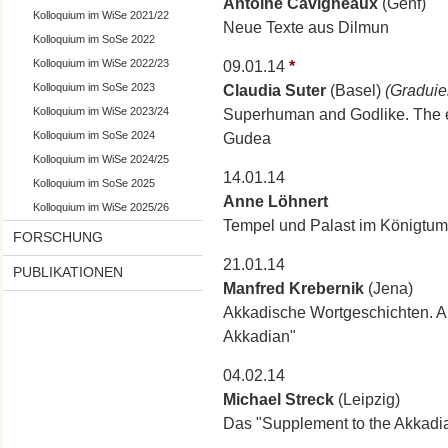
Antoine Cavigneaux
(Genf)
Kolloquium im WiSe 2021/22
Neue Texte aus Dilmun
Kolloquium im SoSe 2022
Kolloquium im WiSe 2022/23
09.01.14
*
Kolloquium im SoSe 2023
Claudia Suter
(Basel)
(Graduie
Kolloquium im WiSe 2023/24
Superhuman and Godlike. The e
Kolloquium im SoSe 2024
Gudea
Kolloquium im WiSe 2024/25
14.01.14
Kolloquium im SoSe 2025
Anne Löhnert
Kolloquium im WiSe 2025/26
Tempel und Palast im Königtum
FORSCHUNG
21.01.14
PUBLIKATIONEN
Manfred Krebernik
(Jena)
Akkadische Wortgeschichten. Au
Akkadian"
04.02.14
Michael Streck
(Leipzig)
Das "Supplement to the Akkadian