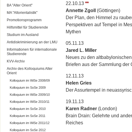
22.10.13
**
BA "Alter Orient"
Annette Zgoll
(Göttingen)
MA "Altorientalistik"
Der Plan, den Himmel zu rauben
Promotionsprogramm
Perspektiven auf Tempel in Me
Hilfsmittel für Studierende
Mythen
Studium im Ausland
Antidiskriminierung an der LMU
05.11.13
Informationen für internationale
Jared L. Miller
Studierende
Neues zu den altbabylonischen
KVV-Archiv
Briefen aus der Sammlung der C
Archiv des Kolloquiums Alter
Orient
12.11.13
Kolloquium im WiSe 2008/09
Helen Gries
Kolloquium im SoSe 2009
Der Assurtempel in neuassyrisc
Kolloquium im WiSe 2009/10
19.11.13
Kolloquium im WiSe 2010/11
Karen Radner
(London)
Kolloquium im SoSe 2010
Brain Drain: Gelehrte und ande
Kolloquium im SoSe 2011
Reiches
Kolloquium im WiSe 2011/12
Kolloquium im SoSe 2012