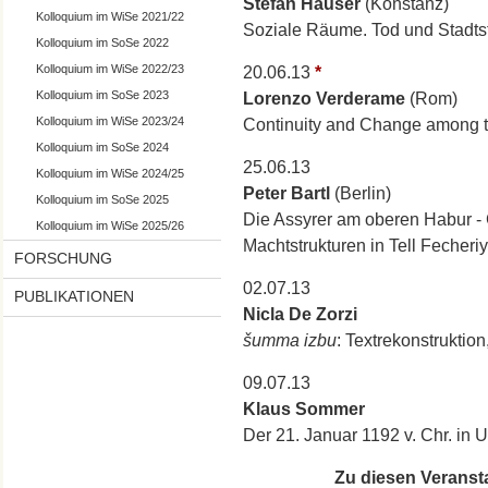
Stefan Hauser
(Konstanz)
Kolloquium im WiSe 2021/22
Soziale Räume. Tod und Stadtst
Kolloquium im SoSe 2022
Kolloquium im WiSe 2022/23
20.06.13
*
Kolloquium im SoSe 2023
Lorenzo Verderame
(Rom)
Kolloquium im WiSe 2023/24
Continuity and Change among th
Kolloquium im SoSe 2024
25.06.13
Kolloquium im WiSe 2024/25
Peter Bartl
(Berlin)
Kolloquium im SoSe 2025
Die Assyrer am oberen Habur - 
Kolloquium im WiSe 2025/26
Machtstrukturen in Tell Fecheri
FORSCHUNG
02.07.13
PUBLIKATIONEN
Nicla De Zorzi
šumma izbu
: Textrekonstruktio
09.07.13
Klaus Sommer
Der 21. Januar 1192 v. Chr. in U
Zu diesen Veransta