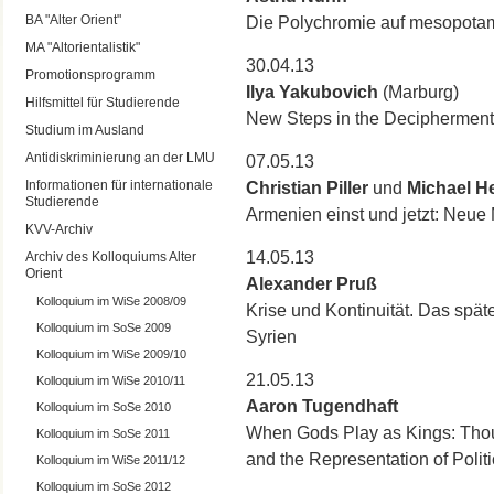
BA "Alter Orient"
Die Polychromie auf mesopotami
MA "Altorientalistik"
30.04.13
Promotionsprogramm
Ilya Yakubovich
(Marburg)
Hilfsmittel für Studierende
New Steps in the Decipherment
Studium im Ausland
Antidiskriminierung an der LMU
07.05.13
Informationen für internationale
Christian Piller
und
Michael He
Studierende
Armenien einst und jetzt: Neu
KVV-Archiv
14.05.13
Archiv des Kolloquiums Alter
Orient
Alexander Pruß
Kolloquium im WiSe 2008/09
Krise und Kontinuität. Das spä
Kolloquium im SoSe 2009
Syrien
Kolloquium im WiSe 2009/10
21.05.13
Kolloquium im WiSe 2010/11
Aaron Tugendhaft
Kolloquium im SoSe 2010
When Gods Play as Kings: Thoug
Kolloquium im SoSe 2011
and the Representation of Polit
Kolloquium im WiSe 2011/12
Kolloquium im SoSe 2012