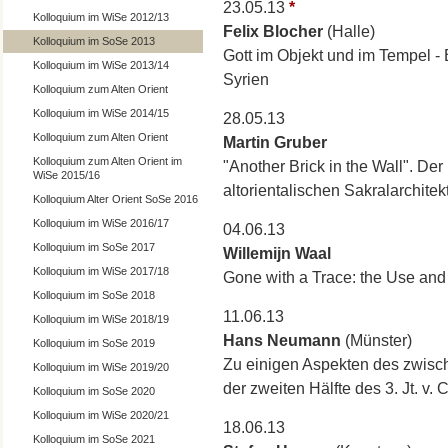
23.05.13
*
Kolloquium im WiSe 2012/13
Felix Blocher
(Halle)
Kolloquium im SoSe 2013
Gott im Objekt und im Tempel -
Kolloquium im WiSe 2013/14
Syrien
Kolloquium zum Alten Orient
Kolloquium im WiSe 2014/15
28.05.13
Kolloquium zum Alten Orient
Martin Gruber
Kolloquium zum Alten Orient im
"Another Brick in the Wall". De
WiSe 2015/16
altorientalischen Sakralarchitektu
Kolloquium Alter Orient SoSe 2016
Kolloquium im WiSe 2016/17
04.06.13
Kolloquium im SoSe 2017
Willemijn Waal
Kolloquium im WiSe 2017/18
Gone with a Trace: the Use and
Kolloquium im SoSe 2018
11.06.13
Kolloquium im WiSe 2018/19
Hans Neumann
(Münster)
Kolloquium im SoSe 2019
Zu einigen Aspekten des zwisch
Kolloquium im WiSe 2019/20
der zweiten Hälfte des 3. Jt. v. C
Kolloquium im SoSe 2020
Kolloquium im WiSe 2020/21
18.06.13
Kolloquium im SoSe 2021