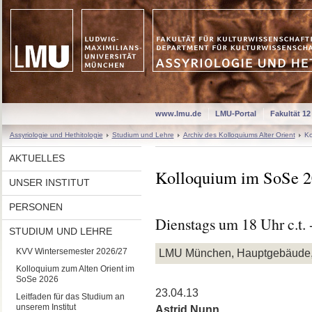
www.lmu.de
LMU-Portal
Fakultät 12
Assyriologie und Hethitologie
Studium und Lehre
Archiv des Kolloquiums Alter Orient
Ko
AKTUELLES
Kolloquium im SoSe 
UNSER INSTITUT
PERSONEN
Dienstags um 18 Uhr c.t. 
STUDIUM UND LEHRE
KVV Wintersemester 2026/27
LMU München, Hauptgebäude,
Kolloquium zum Alten Orient im
SoSe 2026
23.04.13
Leitfaden für das Studium an
unserem Institut
Astrid Nunn