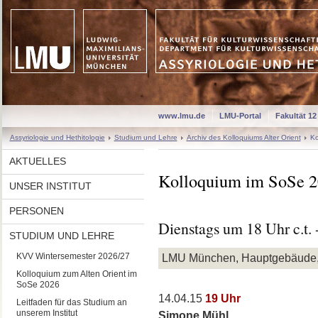
www.lmu.de
LMU-Portal
Fakultät 12
Assyriologie und Hethitologie
Studium und Lehre
Archiv des Kolloquiums Alter Orient
Ko
AKTUELLES
Kolloquium im SoSe 
UNSER INSTITUT
PERSONEN
Dienstags um 18 Uhr c.t. 
STUDIUM UND LEHRE
KVV Wintersemester 2026/27
LMU München, Hauptgebäude,
Kolloquium zum Alten Orient im
SoSe 2026
14.04.15
19 Uhr
Leitfaden für das Studium an
unserem Institut
Simone Mühl