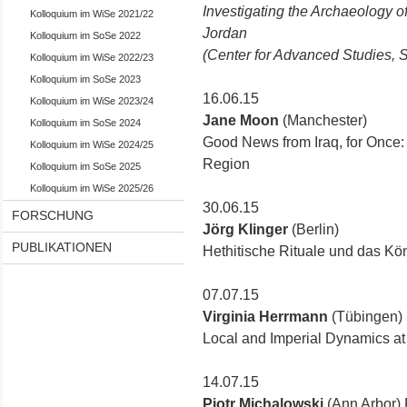
Investigating the Archaeology o
Kolloquium im WiSe 2021/22
Jordan
Kolloquium im SoSe 2022
(Center for Advanced Studies, S
Kolloquium im WiSe 2022/23
Kolloquium im SoSe 2023
16.06.15
Kolloquium im WiSe 2023/24
Jane Moon
(Manchester)
Kolloquium im SoSe 2024
Good News from Iraq, for Once:
Kolloquium im WiSe 2024/25
Region
Kolloquium im SoSe 2025
Kolloquium im WiSe 2025/26
30.06.15
FORSCHUNG
Jörg Klinger
(Berlin)
PUBLIKATIONEN
Hethitische Rituale und das Kö
07.07.15
Virginia Herrmann
(Tübingen)
Local and Imperial Dynamics at 
14.07.15
Piotr Michalowski
(Ann Arbor) 