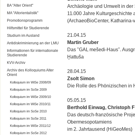
BA "Alter Orient"
Archäologie und Umwelt in der 
MA "Altorientalistik"
11.000 Jahre Kulturgeschicht
(ArchaeoBioCenter, Katharina-
Promotionsprogramm
Hilfsmittel für Studierende
21.04.15
Studium im Ausland
Martin Gruber
Antidiskriminierung an der LMU
Das "GAL mešedi-Haus". Ausgra
Informationen für internationale
Studierende
Ḫattuša
KVV-Archiv
Archiv des Kolloquiums Alter
28.04.15
Orient
Zsolt Simon
Kolloquium im WiSe 2008/09
Die Rolle des Phönizischen in
Kolloquium im SoSe 2009
Kolloquium im WiSe 2009/10
05.05.15
Kolloquium im WiSe 2010/11
Berthold Einwag, Christoph F
Kolloquium im SoSe 2010
Das deutsch-französische Proje
Kolloquium im SoSe 2011
Obermesopotamiens
Kolloquium im WiSe 2011/12
im 2. Jahrtausend (HiGeoMes)
Kolloquium im SoSe 2012