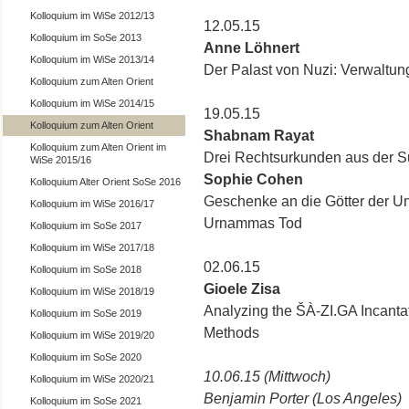
Kolloquium im WiSe 2012/13
12.05.15
Kolloquium im SoSe 2013
Anne Löhnert
Kolloquium im WiSe 2013/14
Der Palast von Nuzi: Verwaltun
Kolloquium zum Alten Orient
Kolloquium im WiSe 2014/15
19.05.15
Kolloquium zum Alten Orient
Shabnam Rayat
Kolloquium zum Alten Orient im
Drei Rechtsurkunden aus der S
WiSe 2015/16
Sophie Cohen
Kolloquium Alter Orient SoSe 2016
Geschenke an die Götter der Un
Kolloquium im WiSe 2016/17
Urnammas Tod
Kolloquium im SoSe 2017
Kolloquium im WiSe 2017/18
02.06.15
Kolloquium im SoSe 2018
Gioele Zisa
Kolloquium im WiSe 2018/19
Analyzing the ŠÀ-ZI.GA Incantat
Kolloquium im SoSe 2019
Methods
Kolloquium im WiSe 2019/20
Kolloquium im SoSe 2020
10.06.15 (Mittwoch)
Kolloquium im WiSe 2020/21
Benjamin Porter (Los Angeles)
Kolloquium im SoSe 2021