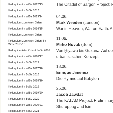
The Citadel of Sargon Project
Kolloquium im WiSe 2012/13
Kolloquium im SoSe 2013
04.06.
Kolloquium im WiSe 2013/14
Mark Weeden
(London)
Kolloquium zum Alten Orient
War in Heaven, War on Earth: A
Kolloquium im WiSe 2014/15
Kolloquium zum Alten Orient
11.06
.
Kolloquium zum Alten Orient im
Mirko Novák
(Bern)
WiSe 2015/16
Von Ḫiyawa bis Guzana: Auf der
Kolloquium Alter Orient SoSe 2016
urbanistischen Konzept
Kolloquium im WiSe 2016/17
Kolloquium im SoSe 2017
18.06.
Kolloquium im WiSe 2017/18
Enrique Jiménez
Kolloquium im SoSe 2018
Die Hymne auf Babylon
Kolloquium im WiSe 2018/19
Kolloquium im SoSe 2019
25.06.
Kolloquium im WiSe 2019/20
Jacob Jawdat
Kolloquium im SoSe 2020
The KALAM Project: Preliminar
Kolloquium im WiSe 2020/21
Shuruppag and Isin
Kolloquium im SoSe 2021