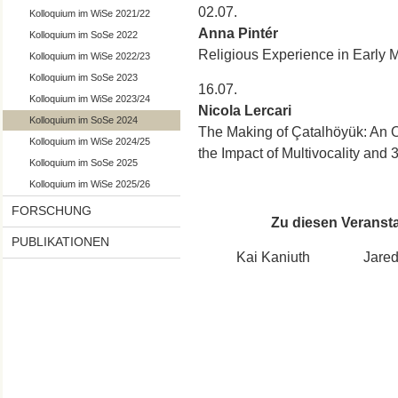
02.07.
Kolloquium im WiSe 2021/22
Anna Pintér
Kolloquium im SoSe 2022
Religious Experience in Early
Kolloquium im WiSe 2022/23
Kolloquium im SoSe 2023
16.07.
Kolloquium im WiSe 2023/24
Nicola Lercari
Kolloquium im SoSe 2024
The Making of Çatalhöyük: An 
Kolloquium im WiSe 2024/25
the Impact of Multivocality and 
Kolloquium im SoSe 2025
Kolloquium im WiSe 2025/26
FORSCHUNG
Zu diesen Veransta
PUBLIKATIONEN
Kai Kaniuth Jared L