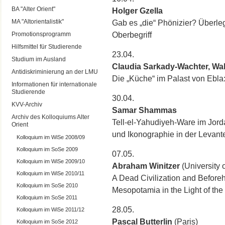
BA "Alter Orient"
Holger Gzella
MA "Altorientalistik"
Gab es „die“ Phönizier? Überle
Promotionsprogramm
Oberbegriff
Hilfsmittel für Studierende
23.04.
Studium im Ausland
Claudia Sarkady-Wachter, Wal
Antidiskriminierung an der LMU
Die „Küche“ im Palast von Ebla:
Informationen für internationale
Studierende
30.04.
KVV-Archiv
Samar Shammas
Archiv des Kolloquiums Alter
Tell-el-Yahudiyeh-Ware im Jord
Orient
und Ikonographie in der Levante 
Kolloquium im WiSe 2008/09
Kolloquium im SoSe 2009
07.05.
Kolloquium im WiSe 2009/10
Abraham Winitzer
(University 
Kolloquium im WiSe 2010/11
A Dead Civilization and Before
Kolloquium im SoSe 2010
Mesopotamia in the Light of the
Kolloquium im SoSe 2011
28.05.
Kolloquium im WiSe 2011/12
Pascal Butterlin
(Paris)
Kolloquium im SoSe 2012