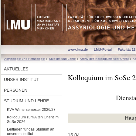
www.lmu.de
LMU-Portal
Fakultät 12
Assyriologie und Hethitologie
Studium und Lehre
Archiv des Kolloquiums Alter Orient
Ko
AKTUELLES
Kolloquium im SoSe 
UNSER INSTITUT
PERSONEN
Diensta
STUDIUM UND LEHRE
KVV Wintersemester 2026/27
Kolloquium zum Alten Orient im
Haup
SoSe 2026
Leitfaden für das Studium an
unserem Institut
16.04.