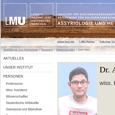
www.lmu.de
LMU-Portal
Fakultät 12
Assyriologie und Hethitologie
Personen
Wissenschaftler
Asim Niaz
AKTUELLES
Dr. 
UNSER INSTITUT
PERSONEN
wiss. 
Professoren
Wiss. Assistenz
Wissenschaftler
Studentische Hilfskräfte
Sekretariat und Bibliothek